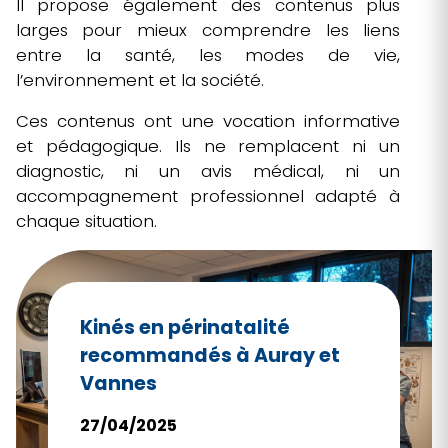
Il propose également des contenus plus
réguliers, avec un travail sur la relation,
larges pour mieux comprendre les liens
l’expression émotionnelle et
entre la santé, les modes de vie,
l’ajustement au quotidien. Comme
l’environnement et la société.
pour toute approche de santé
mentale, il est important de choisir un
Ces contenus ont une vocation informative
professionnel qualifié et d’orienter vers
et pédagogique. Ils ne remplacent ni un
un médecin ou un psychiatre en cas
diagnostic, ni un avis médical, ni un
de souffrance sévère ou de risque.
accompagnement professionnel adapté à
chaque situation.
Nous considérons ces
accompagnements comme
potentiellement
complémentaires
:
l’ostéopathie agit surtout sur la
mobilité et le confort corporel, tandis
Kinés en périnatalité
que la psychothérapie agit sur le vécu
recommandés à Auray et
émotionnel et les schémas de
Vannes
fonctionnement.
27/04/2025
Pour situer l’ostéopathie dans une