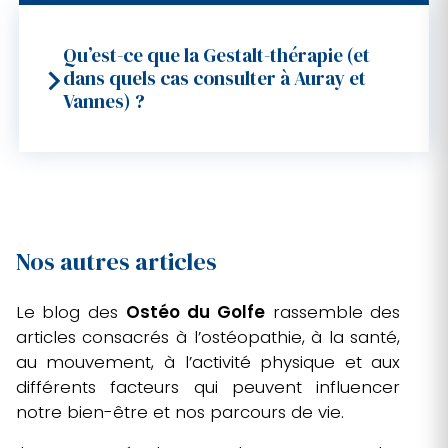
Qu’est-ce que la Gestalt-thérapie (et
dans quels cas consulter à Auray et
Vannes) ?
La
Gestalt-thérapie
est une approche
psychothérapeutique centrée sur
l’expérience vécue ici et maintenant :
émotions, sensations corporelles,
pensées et relations. Elle vise à mieux
Nos autres articles
comprendre ses schémas, à développer
la conscience de soi et à retrouver plus
de souplesse dans la façon de gérer les
Le blog des
Ostéo du Golfe
rassemble des
situations de vie comme le stress,
articles consacrés à l’ostéopathie, à la santé,
l’anxiété, les difficultés relationnelles, les
au mouvement, à l’activité physique et aux
périodes de transition ou l’estime de soi.
différents facteurs qui peuvent influencer
Selon le praticien, la Gestalt peut être
notre bien-être et nos parcours de vie.
proposée sous forme d’entretiens