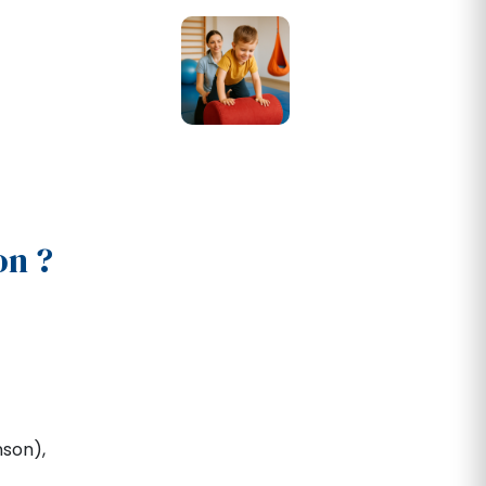
on ?
nson),