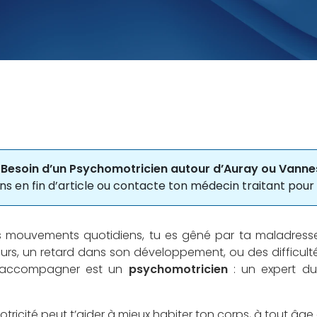
 Besoin d’un Psychomotricien autour d’Auray ou Vanne
en fin d’article ou contacte ton médecin traitant pour 
tes mouvements quotidiens, tu es gêné par ta maladress
rs, un retard dans son développement, ou des difficult
 t’accompagner est un
psychomotricien
: un expert du 
cité peut t’aider à mieux habiter ton corps, à tout âge