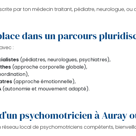
crite par ton médecin traitant, pédiatre, neurologue, ou a
place dans un parcours pluridisc
 avec :
ialistes
(pédiatres, neurologues, psychiatres),
athes
(approche corporelle globale),
ordination),
atres
(approche émotionnelle),
A
(autonomie et mouvement adapté).
 d’un psychomotricien à Auray o
éseau local de psychomotriciens compétents, bienveillan