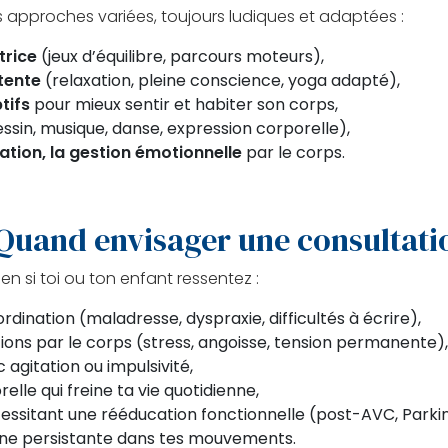
s approches variées, toujours ludiques et adaptées :
trice
(jeux d’équilibre, parcours moteurs),
tente
(relaxation, pleine conscience, yoga adapté),
tifs
pour mieux sentir et habiter son corps,
ssin, musique, danse, expression corporelle),
ration, la gestion émotionnelle
par le corps.
Quand envisager une consultati
n si toi ou ton enfant ressentez :
dination (maladresse, dyspraxie, difficultés à écrire),
tions par le corps (stress, angoisse, tension permanente),
 agitation ou impulsivité,
le qui freine ta vie quotidienne,
essitant une rééducation fonctionnelle (post-AVC, Parki
gêne persistante dans tes mouvements.