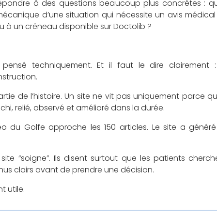
 répondre à des questions beaucoup plus concrètes : qu
écanique d’une situation qui nécessite un avis médica
u à un créneau disponible sur Doctolib ?
pensé techniquement. Et il faut le dire clairement 
truction.
artie de l’histoire. Un site ne vit pas uniquement parce qu
ichi, relié, observé et amélioré dans la durée.
 du Golfe approche les 150 articles. Le site a généré e
site “soigne”. Ils disent surtout que les patients cherch
nus clairs avant de prendre une décision.
t utile.