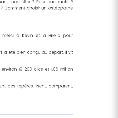
and consulter ? Pour quel motif ?
l ? Comment choisir un ostéopathe
: merci à Kevin et à Hirello pour
’il a été bien conçu au départ. Il vit
nviron 19 200 clics et 1,06 million
ent des repères, lisent, comparent,