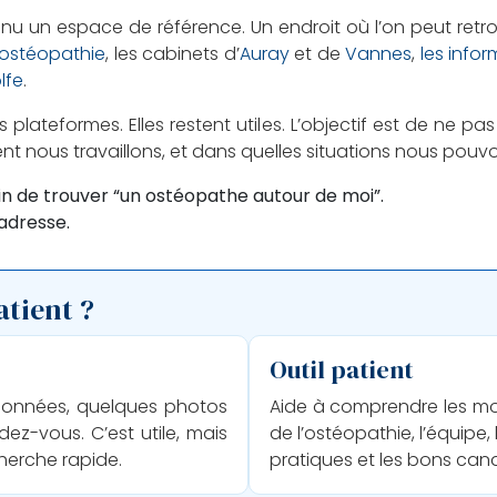
venu un espace de référence. Un endroit où l’on peut retr
n ostéopathie
, les cabinets d’
Auray
et de
Vannes
,
les info
lfe
.
es plateformes. Elles restent utiles. L’objectif est de ne 
t nous travaillons, et dans quelles situations nous pou
n de trouver “un ostéopathe autour de moi”.
’adresse.
atient ?
Outil patient
rdonnées, quelques photos
Aide à comprendre les moti
ez-vous. C’est utile, mais
de l’ostéopathie, l’équipe, 
herche rapide.
pratiques et les bons cana