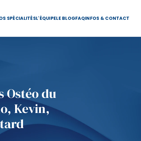
OS SPÉCIALITÉS
L'ÉQUIPE
LE BLOG
FAQ
INFOS & CONTACT
es Ostéo du
lo, Kevin,
 tard