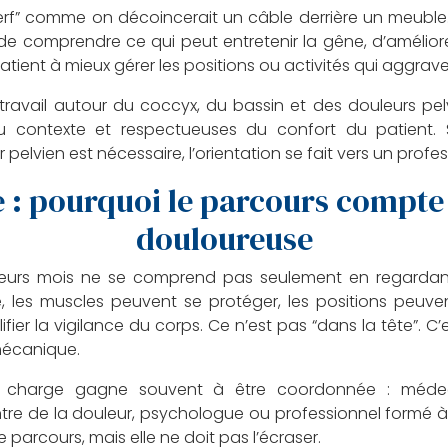
n nerf” comme on décoincerait un câble derrière un meuble
ôt de comprendre ce qui peut entretenir la gêne, d’améli
patient à mieux gérer les positions ou activités qui aggra
travail autour du coccyx, du bassin et des douleurs pe
au contexte et respectueuses du confort du patient. 
elvien est nécessaire, l’orientation se fait vers un profes
 : pourquoi le parcours compte 
douloureuse
ieurs mois ne se comprend pas seulement en regardant l
, les muscles peuvent se protéger, les positions peuve
fier la vigilance du corps. Ce n’est pas “dans la tête”. C
mécanique.
n charge gagne souvent à être coordonnée : médecin 
re de la douleur, psychologue ou professionnel formé à 
 parcours, mais elle ne doit pas l’écraser.