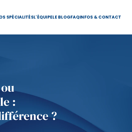
OS SPÉCIALITÉS
L'ÉQUIPE
LE BLOG
FAQ
INFOS & CONTACT
 ou
e :
ifférence ?