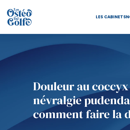
LES CABINETS
N
Douleur au coccyx
névralgie pudendal
comment faire la d