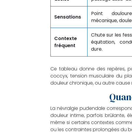
Point doulour
Sensations
mécanique, douleu
Chute sur les fes
Contexte
équitation, cond
fréquent
dure.
Ce tableau donne des repères, pa
coccyx, tension musculaire du planc
douleur chronique, ou autre cause 
Quand
La névralgie pudendale correspond 
douleur intime, parfois brûlante, 
même si certains contextes comme l
ou les contraintes prolongées du bas