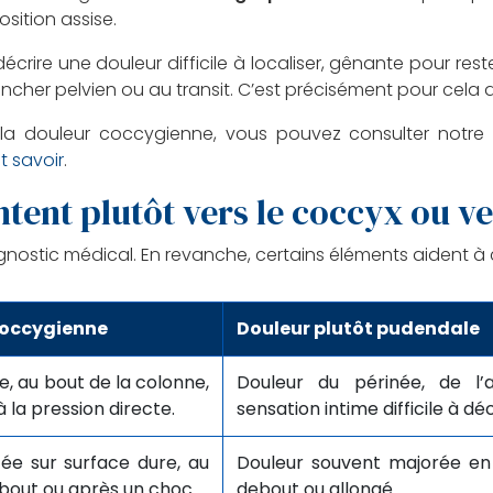
sition assise.
écrire une douleur difficile à localiser, gênante pour res
ncher pelvien ou au transit. C’est précisément pour cela q
la douleur coccygienne, vous pouvez consulter notre 
t savoir
.
ntent plutôt vers le coccyx ou v
ostic médical. En revanche, certains éléments aident à c
coccygienne
Douleur plutôt pudendale
e, au bout de la colonne,
Douleur du périnée, de l’
 la pression directe.
sensation intime difficile à déc
e sur surface dure, au
Douleur souvent majorée en p
bout ou après un choc.
debout ou allongé.