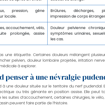
eux, pression, gêne
Brûlures, décharges, pi
r locale.
impression de corps étranger
ses, accouchement, vélo,
Douleur pelvienne chroniq
uite prolongée, assise
symptômes urinaires, sexuel
les cas.
s une étiquette. Certaines douleurs mélangent plusieu
her pelvien, douleur lombaire projetée, irritation nerve
médicale à explorer.
 penser à une névralgie puden
à une douleur située sur le territoire du nerf pudendal.
électrique ou très gênante en position assise. Elle peut 
es suites d’accouchement, certaines chirurgies, le vélo,
sin peuvent faire partie de l’histoire.