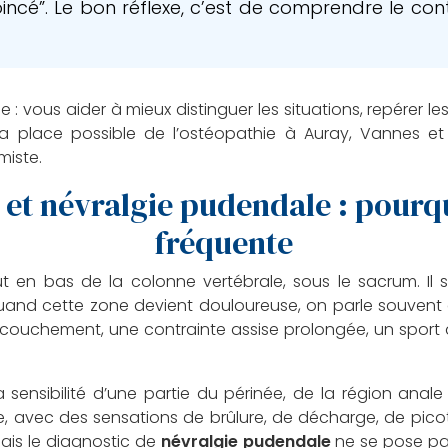
incé”. Le bon réflexe, c’est de comprendre le co
e : vous aider à mieux distinguer les situations, repérer 
a place possible de l’ostéopathie à Auray, Vannes e
miste.
et névralgie pudendale : pourqu
fréquente
ut en bas de la colonne vertébrale, sous le sacrum. Il 
Quand cette zone devient douloureuse, on parle souven
couchement, une contrainte assise prolongée, un sport 
la sensibilité d’une partie du périnée, de la région ana
re, avec des sensations de brûlure, de décharge, de pi
ais le diagnostic de
névralgie pudendale
ne se pose pa