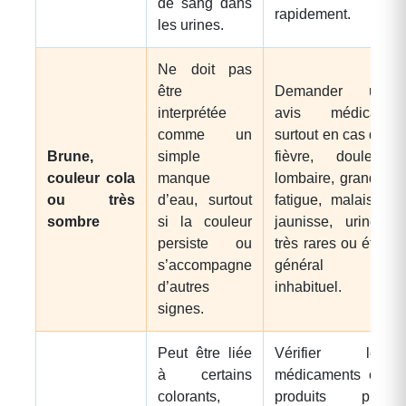
de sang dans
rapidement.
les urines.
Ne doit pas
être
Demander un
interprétée
avis médical,
comme un
surtout en cas de
Brune,
simple
fièvre, douleur
couleur cola
manque
lombaire, grande
ou très
d’eau, surtout
fatigue, malaise,
sombre
si la couleur
jaunisse, urines
persiste ou
très rares ou état
s’accompagne
général
d’autres
inhabituel.
signes.
Peut être liée
Vérifier les
à certains
médicaments ou
colorants,
produits pris