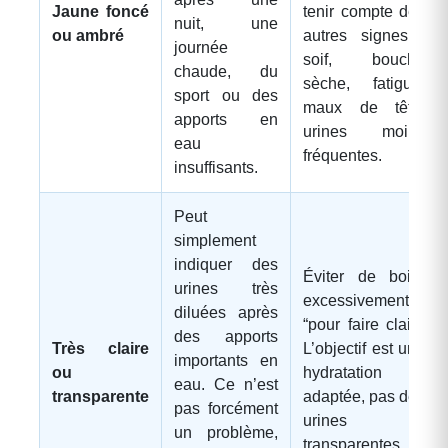
Jaune foncé
tenir compte des
nuit, une
ou ambré
autres signes :
journée
soif, bouche
chaude, du
sèche, fatigue,
sport ou des
maux de tête,
apports en
urines moins
eau
fréquentes.
insuffisants.
Peut
simplement
indiquer des
Éviter de boire
urines très
excessivement
diluées après
“pour faire clair”.
des apports
Très claire
L’objectif est une
importants en
ou
hydratation
eau. Ce n’est
transparente
adaptée, pas des
pas forcément
urines
un problème,
transparentes