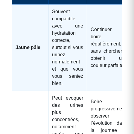
Souvent
compatible
avec une
Continuer à
hydratation
boire
correcte,
régulièrement,
Jaune pâle
surtout si vous
sans chercher à
urinez
obtenir une
normalement
couleur parfaite.
et que vous
vous sentez
bien.
Peut évoquer
Boire
des urines
progressivement,
plus
observer
concentrées,
l’évolution dans
notamment
la journée et
après une