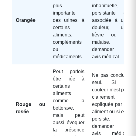
plus
inhabituelle,
importante
persistante ou
Orangée
des urines, à
associée à une
certains
douleur, une
aliments,
fièvre ou un
compléments
malaise,
ou
demander un
médicaments.
avis médical.
Peut parfois
Ne pas conclure
être liée à
seul. Si la
certains
couleur n’est pas
aliments
clairement
comme la
Rouge ou
expliquée par un
betterave,
rosée
aliment ou si elle
mais peut
persiste,
aussi évoquer
demander un
la présence
avis médical