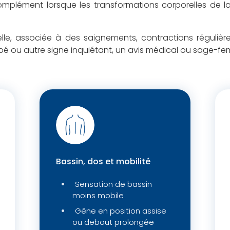
complément lorsque les transformations corporelles de l
elle, associée à des saignements, contractions régulières
 ou autre signe inquiétant, un avis médical ou sage-fem
Bassin, dos et mobilité
Sensation de bassin
moins mobile
Gêne en position assise
ou debout prolongée