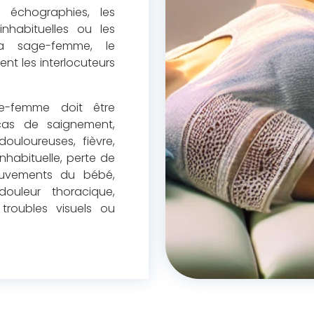
s échographies, les
inhabituelles ou les
 la sage-femme, le
nt les interlocuteurs
e-femme doit être
cas de saignement,
douloureuses, fièvre,
nhabituelle, perte de
ouvements du bébé,
douleur thoracique,
troubles visuels ou