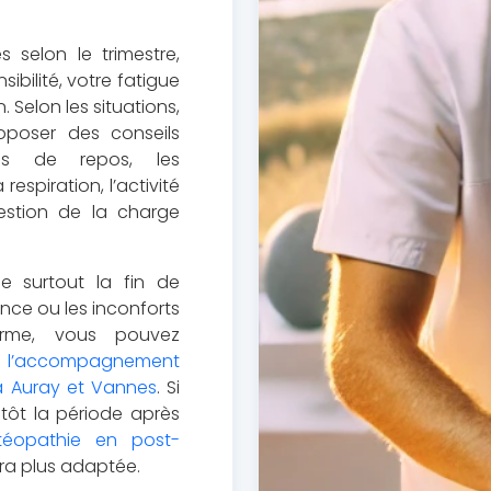
s selon le trimestre,
sibilité, votre fatigue
. Selon les situations,
oposer des conseils
ons de repos, les
espiration, l’activité
stion de la charge
 surtout la fin de
ance ou les inconforts
erme, vous pouvez
à
l’accompagnement
à Auray et Vannes
. Si
tôt la période après
téopathie en post-
ra plus adaptée.