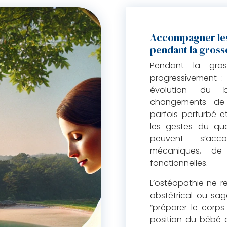
Accompagner le
pendant la gross
Pendant la gros
progressivement :
évolution du b
changements de m
parfois perturbé e
les gestes du quo
peuvent s’acc
mécaniques, d
fonctionnelles.
L’ostéopathie ne r
obstétrical ou sa
“préparer le corps
position du bébé 