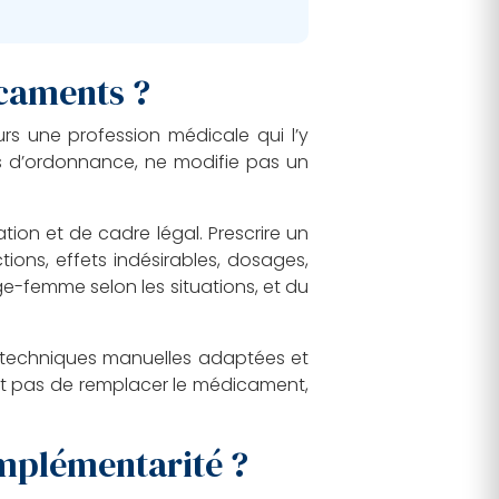
icaments ?
urs une profession médicale qui l’y
as d’ordonnance, ne modifie pas un
on et de cadre légal. Prescrire un
ions, effets indésirables, dosages,
age-femme selon les situations, et du
des techniques manuelles adaptées et
est pas de remplacer le médicament,
mplémentarité ?