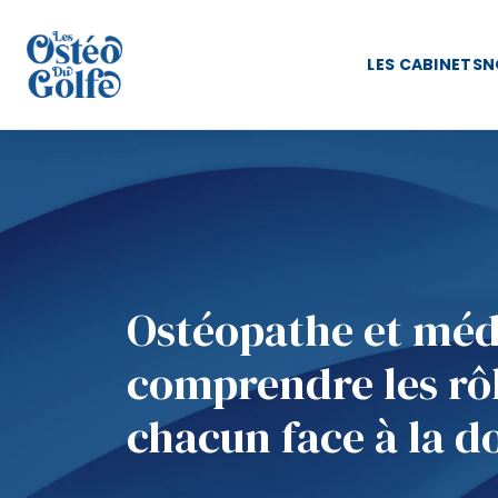
LES CABINETS
N
Ostéopathe et méd
comprendre les rô
chacun face à la d