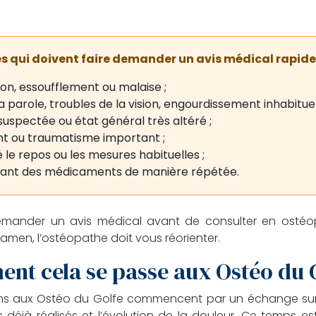
s qui doivent faire demander un avis médical rapi
on, essoufflement ou malaise ;
a parole, troubles de la vision, engourdissement inhabituel
suspectée ou état général très altéré ;
nt ou traumatisme important ;
 le repos ou les mesures habituelles ;
itant des médicaments de manière répétée.
emander un avis médical avant de consulter en ostéopa
amen, l’ostéopathe doit vous réorienter.
nt cela se passe aux Ostéo du G
ions aux Ostéo du Golfe commencent par un échange sur 
 déjà réalisés et l’évolution de la douleur. Ce temps e