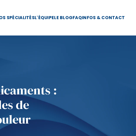
OS SPÉCIALITÉS
L'ÉQUIPE
LE BLOG
FAQ
INFOS & CONTACT
icaments :
les de
ouleur