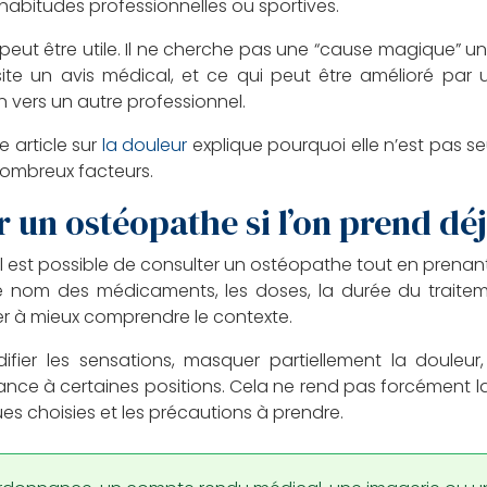
abitudes professionnelles ou sportives.
eut être utile. Il ne cherche pas une “cause magique” unique
ite un avis médical, et ce qui peut être amélioré par
 vers un autre professionnel.
e article sur
la douleur
explique pourquoi elle n’est pas 
nombreux facteurs.
 un ostéopathe si l’on prend dé
l est possible de consulter un ostéopathe tout en prenant 
Le nom des médicaments, les doses, la durée du traiteme
er à mieux comprendre le contexte.
ier les sensations, masquer partiellement la douleur, 
lérance à certaines positions. Cela ne rend pas forcément l
ues choisies et les précautions à prendre.