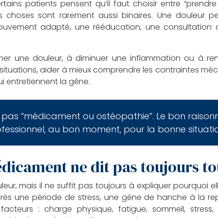
certains patients pensent qu’il faut choisir entre “pren
es choses sont rarement aussi binaires. Une douleur p
 mouvement adapté, une rééducation, une consultation d
r une douleur, à diminuer une inflammation ou à rend
situations, aider à mieux comprendre les contraintes mécani
 entretiennent la gêne.
 pas “médicament ou ostéopathie”. Le bon raisonne
fessionnel, au bon moment, pour la bonne situati
icament ne dit pas toujours to
eur, mais il ne suffit pas toujours à expliquer pourquoi 
après une période de stress, une gêne de hanche à la re
facteurs : charge physique, fatigue, sommeil, stres