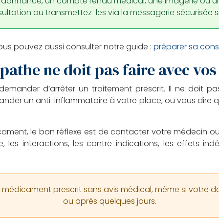
rdonnance, un compte rendu médical, une imagerie ou un
sultation ou transmettez-les via la messagerie sécurisée s
ous pouvez aussi consulter notre guide :
préparer sa cons
opathe ne doit pas faire avec v
mander d’arrêter un traitement prescrit. Il ne doit p
der un anti-inflammatoire à votre place, ou vous dire q
ament, le bon réflexe est de contacter votre médecin o
les interactions, les contre-indications, les effets indé
 médicament prescrit sans avis médical, même si votre d
ou après quelques jours.