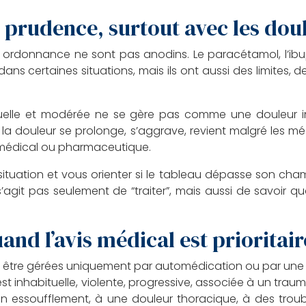
 prudence, surtout avec les doul
rdonnance ne sont pas anodins. Le paracétamol, l’ibupr
ans certaines situations, mais ils ont aussi des limites, 
uelle et modérée ne se gère pas comme une douleur inte
la douleur se prolonge, s’aggrave, revient malgré les m
s médical ou pharmaceutique.
ituation et vous orienter si le tableau dépasse son ch
 s’agit pas seulement de “traiter”, mais aussi de savoir q
and l’avis médical est prioritair
s être gérées uniquement par automédication ou par une 
 est inhabituelle, violente, progressive, associée à un tra
n essoufflement, à une douleur thoracique, à des troub