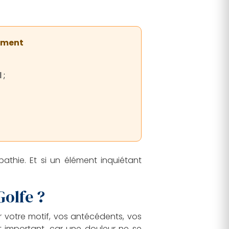
dement
 ;
thie. Et si un élément inquiétant
olfe ?
votre motif, vos antécédents, vos
st important, car une douleur ne se