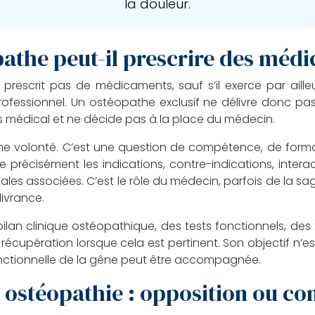
la douleur.
athe peut-il prescrire des méd
rescrit pas de médicaments, sauf s’il exerce par aille
ofessionnel. Un ostéopathe exclusif ne délivre donc p
s médical et ne décide pas à la place du médecin.
e volonté. C’est une question de compétence, de formati
écisément les indications, contre-indications, interact
cales associées. C’est le rôle du médecin, parfois de la s
livrance.
n bilan clinique ostéopathique, des tests fonctionnels, 
cupération lorsque cela est pertinent. Son objectif n’
nctionnelle de la gêne peut être accompagnée.
 ostéopathie : opposition ou co