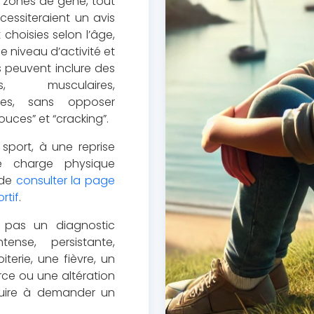
es zones de gêne, tout
écessiteraient un avis
choisies selon l’âge,
le niveau d’activité et
es peuvent inclure des
es, musculaires,
ires, sans opposer
ouces” et “cracking”.
 sport, à une reprise
e charge physique
 de
consulter la page
rtif
.
 pas un diagnostic
ense, persistante,
terie, une fièvre, un
rce ou une altération
duire à demander un