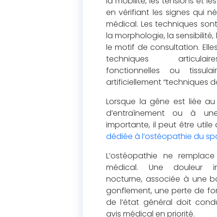
la mobilité, les tensions et l
en vérifiant les signes qui n
médical. Les techniques sont 
la morphologie, la sensibilité, 
le motif de consultation. Ell
techniques articulair
fonctionnelles ou tissula
artificiellement “techniques d
Lorsque la gêne est liée au
d’entraînement ou à un
importante, il peut être utile
dédiée à l’ostéopathie du spo
L’ostéopathie ne remplace
médical. Une douleur int
nocturne, associée à une boi
gonflement, une perte de fo
de l’état général doit con
avis médical en priorité.