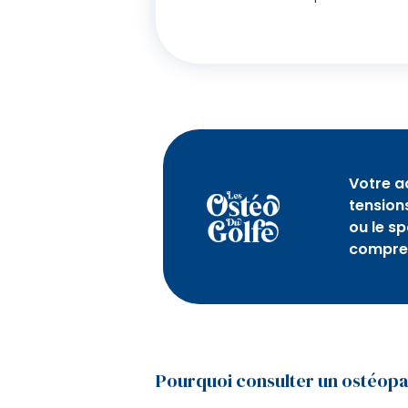
Votre a
tension
ou le s
compren
Pourquoi consulter un ostéopa