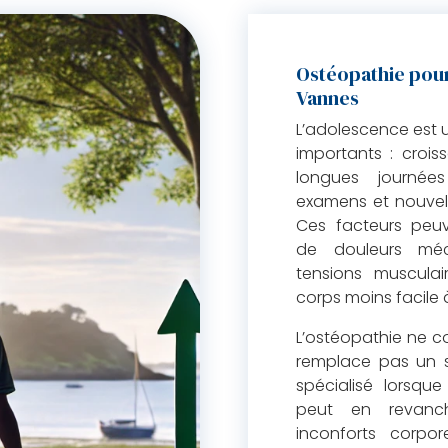
Ostéopathie pour
Vannes
L’adolescence est
importants : crois
longues journées
examens et nouvell
Ces facteurs peu
de douleurs méc
tensions muscula
corps moins facile 
L’ostéopathie ne co
remplace pas un s
spécialisé lorsque 
peut en revanc
inconforts corpor