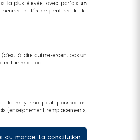
st la plus élevée, avec parfois
un
concurrence féroce peut rendre la
 (c’est-à-dire qui n’exercent pas un
ue notamment par :
 de la moyenne peut pousser au
lois (enseignement, remplacements,
es au monde. La constitution