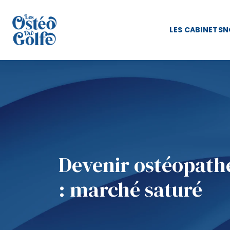
LES CABINETS
N
Devenir ostéopath
: marché saturé