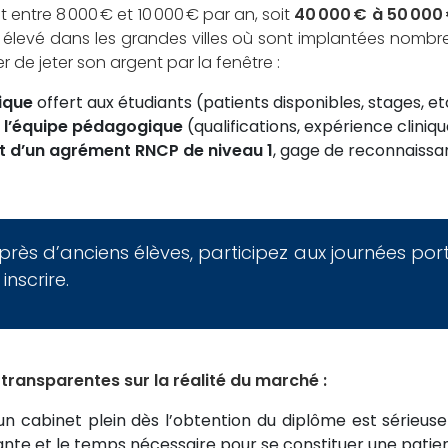
t entre 8 000 € et 10 000 € par an, soit
40 000 € à 50 000
levé dans les grandes villes où sont implantées nombre d
r de jeter son argent par la fenêtre :
tique
offert aux étudiants (patients disponibles, stages, etc
 l’équipe pédagogique
(qualifications, expérience cliniq
nt d’un agrément RNCP de niveau 1
, gage de reconnaissan
près d’anciens élèves, participez aux journées po
nscrire.
t transparentes sur la réalité du marché :
 cabinet plein dès l’obtention du diplôme est sérieusem
ante et le temps nécessaire pour se constituer une patien