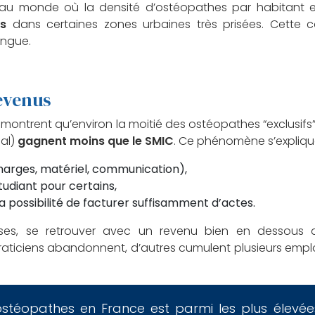
s au monde où la densité d’ostéopathes par habitant e
ts
dans certaines zones urbaines très prisées. Cette 
ongue.
evenus
montrent qu’environ la moitié des ostéopathes “exclusifs”
al)
gagnent moins que le SMIC
. Ce phénomène s’expliq
harges, matériel, communication),
udiant pour certains,
la possibilité de facturer suffisamment d’actes.
uses, se retrouver avec un revenu bien en dessous
aticiens abandonnent, d’autres cumulent plusieurs emp
’ostéopathes en France est parmi les plus élevé