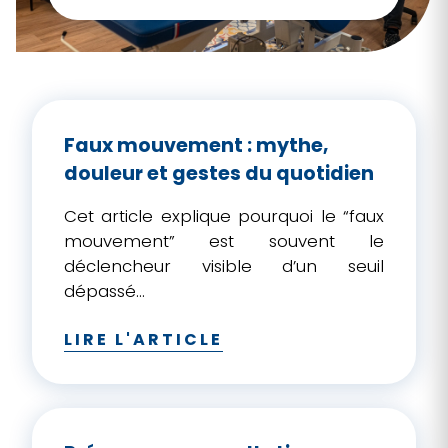
Le faux mouvement : mythe ou
d’anticiper, de mieux comprendre
réalité ?
vos contraintes ou d’adapter votre
activité dans le temps, la page
ostéopathie en prévention à Auray et
Vannes
sera probablement plus
Faux mouvement : mythe,
pertinente.
douleur et gestes du quotidien
Cet article explique pourquoi le “faux
mouvement” est souvent le
déclencheur visible d’un seuil
dépassé...
LIRE L'ARTICLE